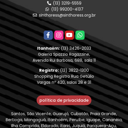
(13) 3219-5559
(13) 99200-4137
sinthoress@sinthoress.org.br
Itanhaém:
(13) 3426-2033
Galeria Spazzio Ragazzine,
Avenida Rui Barbosa, 688, sala 11
Registro:
(13) 3822-1300
Shopping Registro Rua Getúlio
Vargas nº 420, salas 28 e 31
política de privacidade
Santos, São Vicente, Guarujá, Cubatão, Praia Grande,
Bertioga, Mongaguá, Itanhaém, Peruíbe, Iguape, Cananéia,
Ilha Comprida, Eldorado, Itariri, Juquiá, Pariquera-Açu,