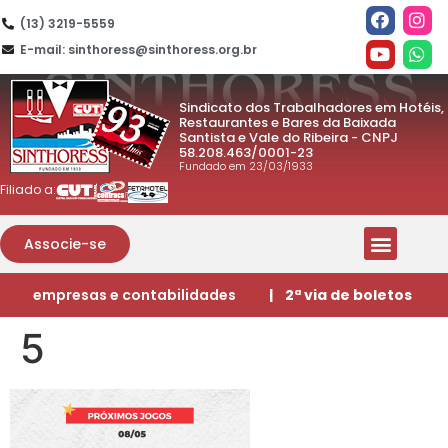
(13) 3219-5559
E-mail: sinthoress@sinthoress.org.br
Sindicato dos Trabalhadores em Hotéis,
Restaurantes e Bares da Baixada
Santista e Vale do Ribeira - CNPJ
58.208.463/0001-23
Fundado em 23/03/1933
Filiado a:
Associe-se
empresas e contabilidades
| 2ª via de boletos
5