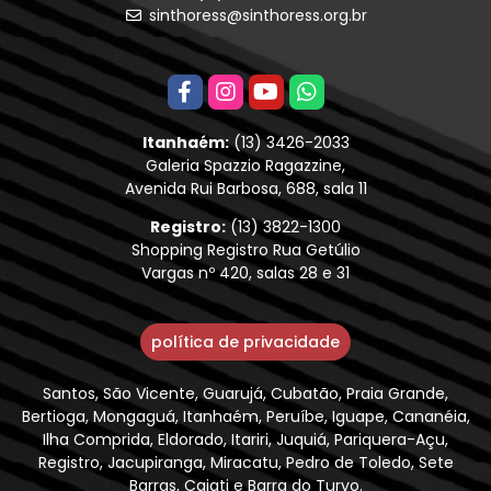
sinthoress@sinthoress.org.br
Itanhaém:
(13) 3426-2033
Galeria Spazzio Ragazzine,
Avenida Rui Barbosa, 688, sala 11
Registro:
(13) 3822-1300
Shopping Registro Rua Getúlio
Vargas nº 420, salas 28 e 31
política de privacidade
Santos, São Vicente, Guarujá, Cubatão, Praia Grande,
Bertioga, Mongaguá, Itanhaém, Peruíbe, Iguape, Cananéia,
Ilha Comprida, Eldorado, Itariri, Juquiá, Pariquera-Açu,
Registro, Jacupiranga, Miracatu, Pedro de Toledo, Sete
Barras, Cajati e Barra do Turvo.