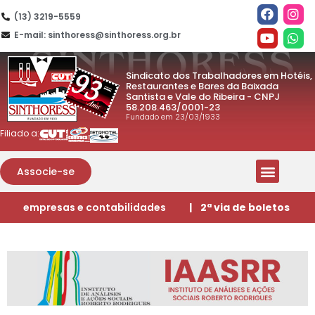
(13) 3219-5559
E-mail: sinthoress@sinthoress.org.br
Sindicato dos Trabalhadores em Hotéis,
Restaurantes e Bares da Baixada
Santista e Vale do Ribeira - CNPJ
58.208.463/0001-23
Fundado em 23/03/1933
Filiado a:
Associe-se
empresas e contabilidades
| 2ª via de boletos