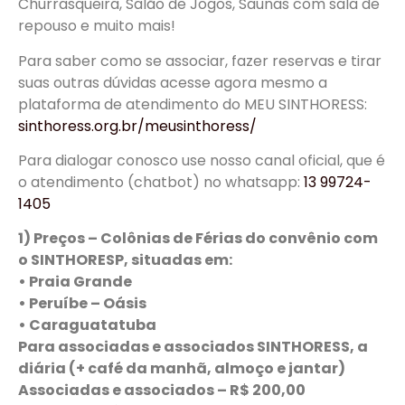
Churrasqueira, Salão de Jogos, Saunas com sala de
repouso e muito mais!
Para saber como se associar, fazer reservas e tirar
suas outras dúvidas acesse agora mesmo a
plataforma de atendimento do MEU SINTHORESS:
sinthoress.org.br/meusinthoress/
Para dialogar conosco use nosso canal oficial, que é
o
atendimento
(
chatbot) no whatsapp:
13 99724-
1405
1) Preços –
Colônias de Férias do convênio com
o SINTHORESP, situadas em:
• Praia Grande
• Peruíbe – Oásis
• Caraguatatuba
Para associadas e associados SINTHORESS, a
diária (+ café da manhã, almoço e jantar)
Associadas e associados – R$ 200,00