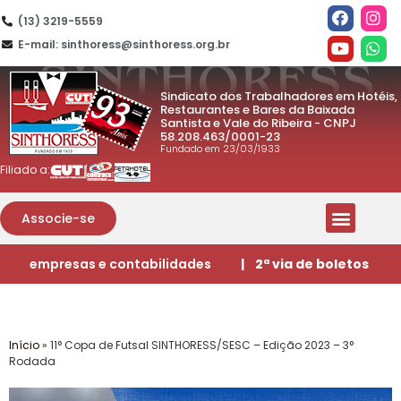
(13) 3219-5559
E-mail: sinthoress@sinthoress.org.br
Sindicato dos Trabalhadores em Hotéis,
Restaurantes e Bares da Baixada
Santista e Vale do Ribeira - CNPJ
58.208.463/0001-23
Fundado em 23/03/1933
Filiado a:
Associe-se
empresas e contabilidades
| 2ª via de boletos
Início
»
11° Copa de Futsal SINTHORESS/SESC – Edição 2023 – 3°
Rodada