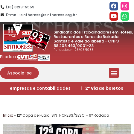
(13) 3219-5559
E-mail: sinthoress@sinthoress.org.br
Sindicato dos Trabalhadores em Hotéis,
Restaurantes e Bares da Baixada
Santista e Vale do Ribeira - CNPJ
58.208.463/0001-23
Fundado em 23/03/1933
Filiado a:
Associe-se
empresas e contabilidades
| 2ª via de boletos
Início
»
12° Copa de Futsal SINTHORESS/SESC – 6° Rodada