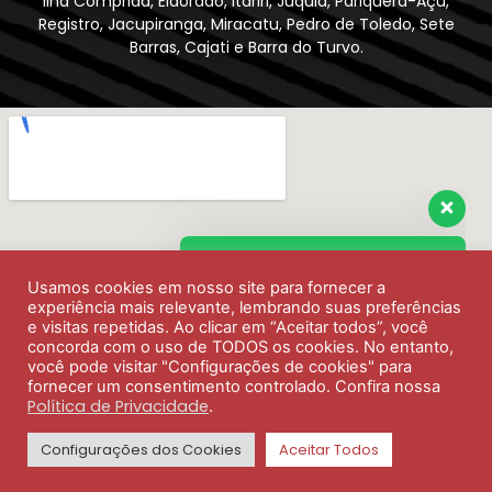
Ilha Comprida, Eldorado, Itariri, Juquiá, Pariquera-Açu,
Registro, Jacupiranga, Miracatu, Pedro de Toledo, Sete
Barras, Cajati e Barra do Turvo.
Envie sua mensagem
Usamos cookies em nosso site para fornecer a
Olá, como podemos ajudar?
experiência mais relevante, lembrando suas preferências
e visitas repetidas. Ao clicar em “Aceitar todos”, você
concorda com o uso de TODOS os cookies. No entanto,
você pode visitar "Configurações de cookies" para
fornecer um consentimento controlado. Confira nossa
Política de Privacidade
.
Configurações dos Cookies
Aceitar Todos
SINTHORESS Copyright ©2026