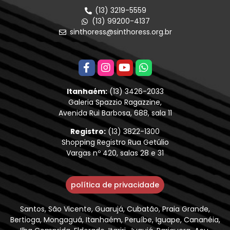
(13) 3219-5559
(13) 99200-4137
sinthoress@sinthoress.org.br
Itanhaém:
(13) 3426-2033
Galeria Spazzio Ragazzine,
Avenida Rui Barbosa, 688, sala 11
Registro:
(13) 3822-1300
Shopping Registro Rua Getúlio
Vargas nº 420, salas 28 e 31
política de privacidade
Santos, São Vicente, Guarujá, Cubatão, Praia Grande,
Bertioga, Mongaguá, Itanhaém, Peruíbe, Iguape, Cananéia,