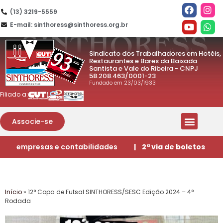
(13) 3219-5559
E-mail: sinthoress@sinthoress.org.br
Sindicato dos Trabalhadores em Hotéis,
Restaurantes e Bares da Baixada
Santista e Vale do Ribeira - CNPJ
58.208.463/0001-23
Fundado em 23/03/1933
Filiado a:
Associe-se
empresas e contabilidades
| 2ª via de boletos
Início
»
12° Copa de Futsal SINTHORESS/SESC Edição 2024 – 4°
Rodada