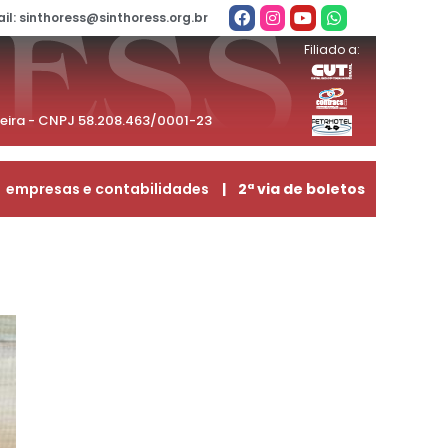
il: sinthoress@sinthoress.org.br
Filiado a:
beira - CNPJ 58.208.463/0001-23
empresas e contabilidades
| 2ª via de boletos