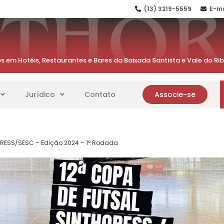
(13) 3219-5559
E-ma
s em Hotéis, Restaurantes e Bares da Baixada Santista e Vale do Ri
Jurídico
Contato
Associe-se
ORESS/SESC – Edição 2024 – 1° Rodada