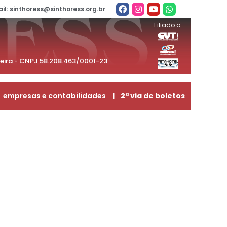
il: sinthoress@sinthoress.org.br
Filiado a:
beira - CNPJ 58.208.463/0001-23
empresas e contabilidades
| 2ª via de boletos