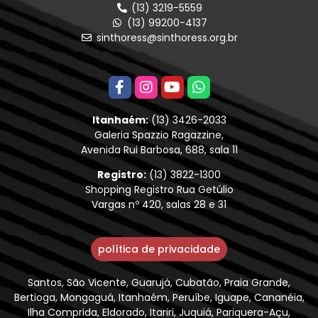
(13) 3219-5559
(13) 99200-4137
sinthoress@sinthoress.org.br
Itanhaém:
(13) 3426-2033
Galeria Spazzio Ragazzine,
Avenida Rui Barbosa, 688, sala 11
Registro:
(13) 3822-1300
Shopping Registro Rua Getúlio
Vargas nº 420, salas 28 e 31
política de privacidade
Santos, São Vicente, Guarujá, Cubatão, Praia Grande,
Bertioga, Mongaguá, Itanhaém, Peruíbe, Iguape, Cananéia,
Ilha Comprida, Eldorado, Itariri, Juquiá, Pariquera-Açu,