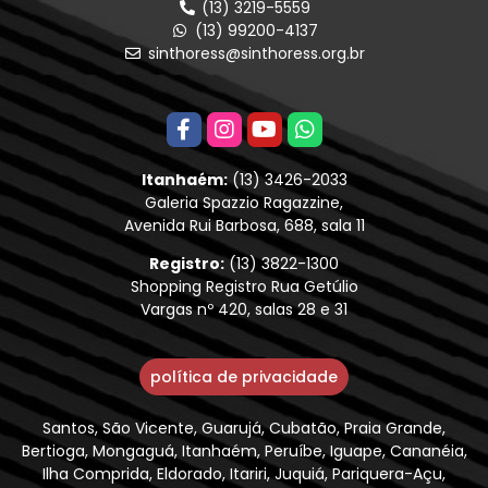
(13) 3219-5559
(13) 99200-4137
sinthoress@sinthoress.org.br
Itanhaém:
(13) 3426-2033
Galeria Spazzio Ragazzine,
Avenida Rui Barbosa, 688, sala 11
Registro:
(13) 3822-1300
Shopping Registro Rua Getúlio
Vargas nº 420, salas 28 e 31
política de privacidade
Santos, São Vicente, Guarujá, Cubatão, Praia Grande,
Bertioga, Mongaguá, Itanhaém, Peruíbe, Iguape, Cananéia,
Ilha Comprida, Eldorado, Itariri, Juquiá, Pariquera-Açu,