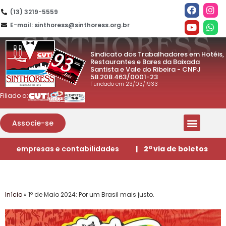
(13) 3219-5559
E-mail: sinthoress@sinthoress.org.br
Sindicato dos Trabalhadores em Hotéis,
Restaurantes e Bares da Baixada
Santista e Vale do Ribeira - CNPJ
58.208.463/0001-23
Fundado em 23/03/1933
Filiado a:
Associe-se
empresas e contabilidades
| 2ª via de boletos
Início
»
1º de Maio 2024: Por um Brasil mais justo.