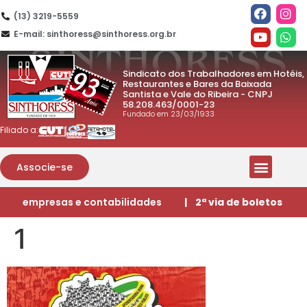
(13) 3219-5559
E-mail: sinthoress@sinthoress.org.br
Sindicato dos Trabalhadores em Hotéis,
Restaurantes e Bares da Baixada
Santista e Vale do Ribeira - CNPJ
58.208.463/0001-23
Fundado em 23/03/1933
Filiado a:
Associe-se
empresas e contabilidades
| 2ª via de boletos
1