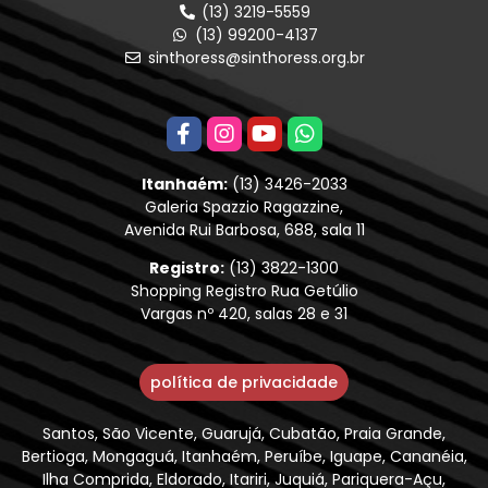
(13) 3219-5559
(13) 99200-4137
sinthoress@sinthoress.org.br
Itanhaém:
(13) 3426-2033
Galeria Spazzio Ragazzine,
Avenida Rui Barbosa, 688, sala 11
Registro:
(13) 3822-1300
Shopping Registro Rua Getúlio
Vargas nº 420, salas 28 e 31
política de privacidade
Santos, São Vicente, Guarujá, Cubatão, Praia Grande,
Bertioga, Mongaguá, Itanhaém, Peruíbe, Iguape, Cananéia,
Ilha Comprida, Eldorado, Itariri, Juquiá, Pariquera-Açu,