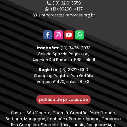
(13) 3219-5559
(13) 99200-4137
sinthoress@sinthoress.org.br
Itanhaém:
(13) 3426-2033
Galeria Spazzio Ragazzine,
Avenida Rui Barbosa, 688, sala 11
Registro:
(13) 3822-1300
Shopping Registro Rua Getúlio
Vargas nº 420, salas 28 e 31
política de privacidade
Santos, São Vicente, Guarujá, Cubatão, Praia Grande,
Bertioga, Mongaguá, Itanhaém, Peruíbe, Iguape, Cananéia,
Ilha Comprida, Eldorado, Itariri, Juquiá, Pariquera-Açu,