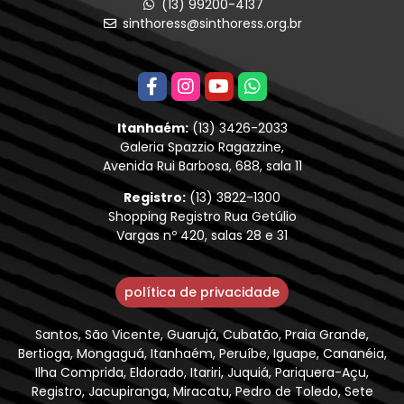
(13) 99200-4137
sinthoress@sinthoress.org.br
Itanhaém:
(13) 3426-2033
Galeria Spazzio Ragazzine,
Avenida Rui Barbosa, 688, sala 11
Registro:
(13) 3822-1300
Shopping Registro Rua Getúlio
Vargas nº 420, salas 28 e 31
política de privacidade
Santos, São Vicente, Guarujá, Cubatão, Praia Grande,
Bertioga, Mongaguá, Itanhaém, Peruíbe, Iguape, Cananéia,
Ilha Comprida, Eldorado, Itariri, Juquiá, Pariquera-Açu,
Registro, Jacupiranga, Miracatu, Pedro de Toledo, Sete