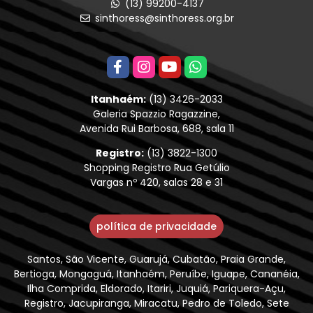
(13) 99200-4137
sinthoress@sinthoress.org.br
Itanhaém:
(13) 3426-2033
Galeria Spazzio Ragazzine,
Avenida Rui Barbosa, 688, sala 11
Registro:
(13) 3822-1300
Shopping Registro Rua Getúlio
Vargas nº 420, salas 28 e 31
política de privacidade
Santos, São Vicente, Guarujá, Cubatão, Praia Grande,
Bertioga, Mongaguá, Itanhaém, Peruíbe, Iguape, Cananéia,
Ilha Comprida, Eldorado, Itariri, Juquiá, Pariquera-Açu,
Registro, Jacupiranga, Miracatu, Pedro de Toledo, Sete