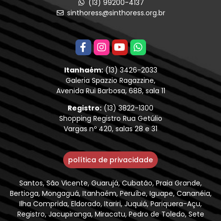
(13) 99200-4137
sinthoress@sinthoress.org.br
Itanhaém:
(13) 3426-2033
Galeria Spazzio Ragazzine,
Avenida Rui Barbosa, 688, sala 11
Registro:
(13) 3822-1300
Shopping Registro Rua Getúlio
Vargas nº 420, salas 28 e 31
política de privacidade
Santos, São Vicente, Guarujá, Cubatão, Praia Grande,
Bertioga, Mongaguá, Itanhaém, Peruíbe, Iguape, Cananéia,
Ilha Comprida, Eldorado, Itariri, Juquiá, Pariquera-Açu,
Registro, Jacupiranga, Miracatu, Pedro de Toledo, Sete