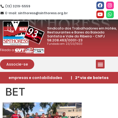
(13) 3219-5559
E-mail: sinthoress@sinthoress.org.br
Sindicato dos Trabalhadores em Hotéis,
Restaurantes e Bares da Baixada
Santista e Vale do Ribeira - CNPJ
58.208.463/0001-23
Fundado em 23/03/1933
Filiado a:
Associe-se
empresas e contabilidades
| 2ª via de boletos
BET