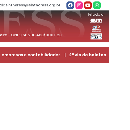
il: sinthoress@sinthoress.org.br
Filiado a:
beira - CNPJ 58.208.463/0001-23
empresas e contabilidades
| 2ª via de boletos