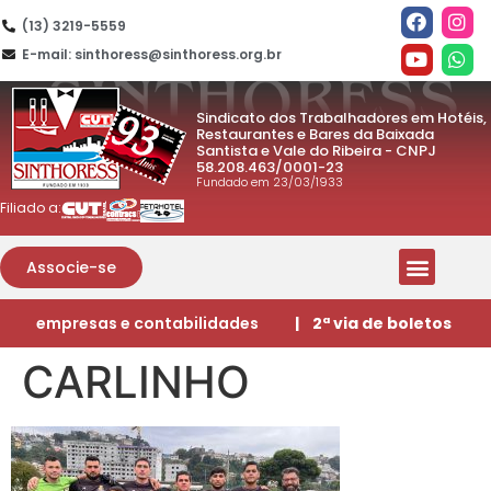
(13) 3219-5559
E-mail: sinthoress@sinthoress.org.br
Sindicato dos Trabalhadores em Hotéis,
Restaurantes e Bares da Baixada
Santista e Vale do Ribeira - CNPJ
58.208.463/0001-23
Fundado em 23/03/1933
Filiado a:
Associe-se
empresas e contabilidades
| 2ª via de boletos
CARLINHO