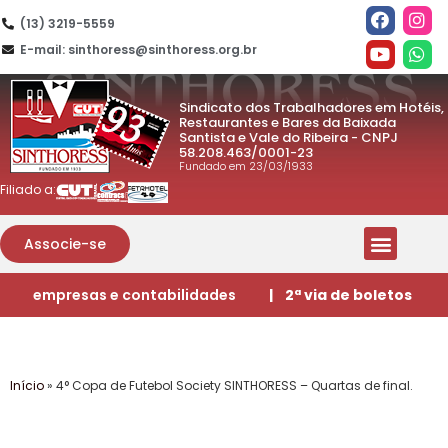
(13) 3219-5559
E-mail: sinthoress@sinthoress.org.br
Sindicato dos Trabalhadores em Hotéis,
Restaurantes e Bares da Baixada
Santista e Vale do Ribeira - CNPJ
58.208.463/0001-23
Fundado em 23/03/1933
Filiado a:
Associe-se
empresas e contabilidades
| 2ª via de boletos
Início
»
4° Copa de Futebol Society SINTHORESS – Quartas de final.