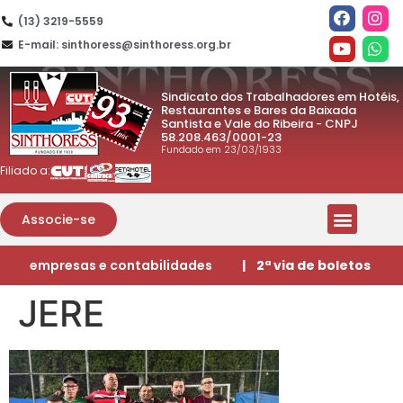
(13) 3219-5559
E-mail: sinthoress@sinthoress.org.br
Sindicato dos Trabalhadores em Hotéis,
Restaurantes e Bares da Baixada
Santista e Vale do Ribeira - CNPJ
58.208.463/0001-23
Fundado em 23/03/1933
Filiado a:
Associe-se
empresas e contabilidades
| 2ª via de boletos
JERE