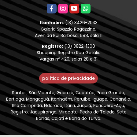
Itanhaém:
(13) 3426-2033
Galeria Spazzio Ragazzine,
Avenida Rui Barbosa, 688, sala 11
Registro:
(13) 3822-1300
Shopping Registro Rua Getúlio
Vargas nº 420, salas 28 e 31
política de privacidade
Santos, São Vicente, Guarujá, Cubatão, Praia Grande,
Bertioga, Mongaguá, Itanhaém, Peruíbe, Iguape, Cananéia,
Ilha Comprida, Eldorado, Itariri, Juquiá, Pariquera-Açu,
Registro, Jacupiranga, Miracatu, Pedro de Toledo, Sete
Barras, Cajati e Barra do Turvo.