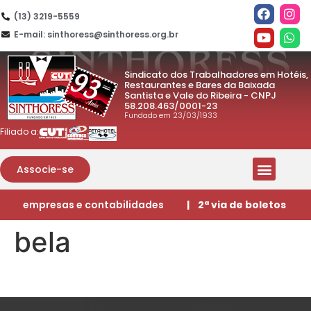
(13) 3219-5559
E-mail: sinthoress@sinthoress.org.br
Sindicato dos Trabalhadores em Hotéis,
Restaurantes e Bares da Baixada
Santista e Vale do Ribeira - CNPJ
58.208.463/0001-23
Fundado em 23/03/1933
Filiado a:
Associe-se
empresas e contabilidades
| 2ª via de boletos
bela