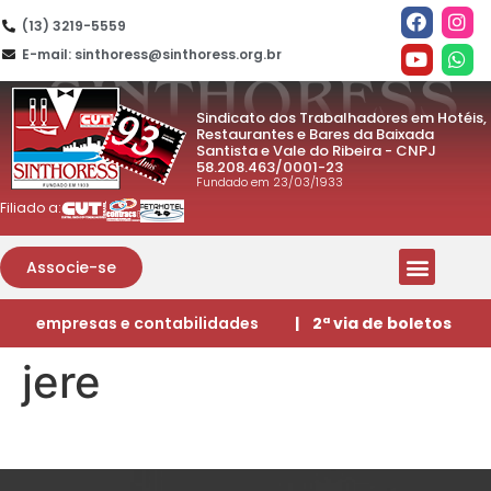
(13) 3219-5559
E-mail: sinthoress@sinthoress.org.br
Sindicato dos Trabalhadores em Hotéis,
Restaurantes e Bares da Baixada
Santista e Vale do Ribeira - CNPJ
58.208.463/0001-23
Fundado em 23/03/1933
Filiado a:
Associe-se
empresas e contabilidades
| 2ª via de boletos
jere