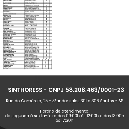
SINTHORESS - CNPJ 58.208.463/0001-23
Rua do Comércio, 25 - 3ºandar salas 301 a 306 Santos - SP
Horário de atendimento:
de segunda à sexta-feira das 09:00h às 12:00h e das 13:00h
às 17:30h