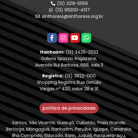
(13) 3219-5559
(13) 99200-4137
sinthoress@sinthoress.org.br
Itanhaém:
(13) 3426-2033
Galeria Spazzio Ragazzine,
Avenida Rui Barbosa, 688, sala 11
Registro:
(13) 3822-1300
Shopping Registro Rua Getúlio
Vargas nº 420, salas 28 e 31
política de privacidade
Santos, São Vicente, Guarujá, Cubatão, Praia Grande,
Bertioga, Mongaguá, Itanhaém, Peruíbe, Iguape, Cananéia,
Ilha Comprida, Eldorado, Itariri, Juquiá, Pariquera-Açu,