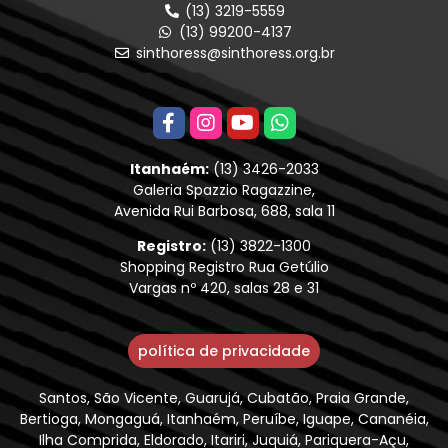
(13) 3219-5559
(13) 99200-4137
sinthoress@sinthoress.org.br
Itanhaém:
(13) 3426-2033
Galeria Spazzio Ragazzine,
Avenida Rui Barbosa, 688, sala 11
Registro:
(13) 3822-1300
Shopping Registro Rua Getúlio
Vargas nº 420, salas 28 e 31
política de privacidade
Santos, São Vicente, Guarujá, Cubatão, Praia Grande,
Bertioga, Mongaguá, Itanhaém, Peruíbe, Iguape, Cananéia,
Ilha Comprida, Eldorado, Itariri, Juquiá, Pariquera-Açu,