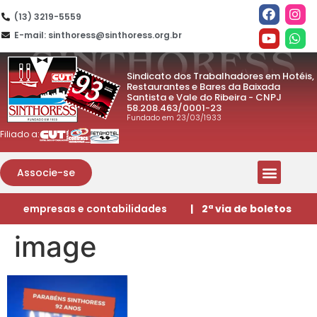
(13) 3219-5559
E-mail: sinthoress@sinthoress.org.br
Sindicato dos Trabalhadores em Hotéis,
Restaurantes e Bares da Baixada
Santista e Vale do Ribeira - CNPJ
58.208.463/0001-23
Fundado em 23/03/1933
Filiado a:
Associe-se
empresas e contabilidades
| 2ª via de boletos
image