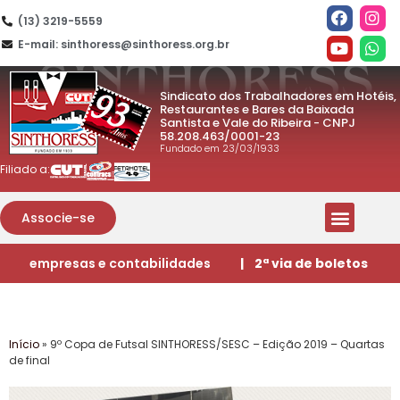
(13) 3219-5559
E-mail: sinthoress@sinthoress.org.br
Sindicato dos Trabalhadores em Hotéis,
Restaurantes e Bares da Baixada
Santista e Vale do Ribeira - CNPJ
58.208.463/0001-23
Fundado em 23/03/1933
Filiado a:
Associe-se
empresas e contabilidades
| 2ª via de boletos
Início
»
9º Copa de Futsal SINTHORESS/SESC – Edição 2019 – Quartas
de final