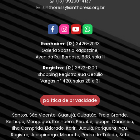
(13) 99200-4137
sinthoress@sinthoress.org.br
Itanhaém:
(13) 3426-2033
Galeria Spazzio Ragazzine,
Avenida Rui Barbosa, 688, sala 11
Registro:
(13) 3822-1300
Shopping Registro Rua Getúlio
Vargas nº 420, salas 28 e 31
política de privacidade
Santos, São Vicente, Guarujá, Cubatão, Praia Grande,
Bertioga, Mongaguá, Itanhaém, Peruíbe, Iguape, Cananéia,
Ilha Comprida, Eldorado, Itariri, Juquiá, Pariquera-Açu,
Registro, Jacupiranga, Miracatu, Pedro de Toledo, Sete