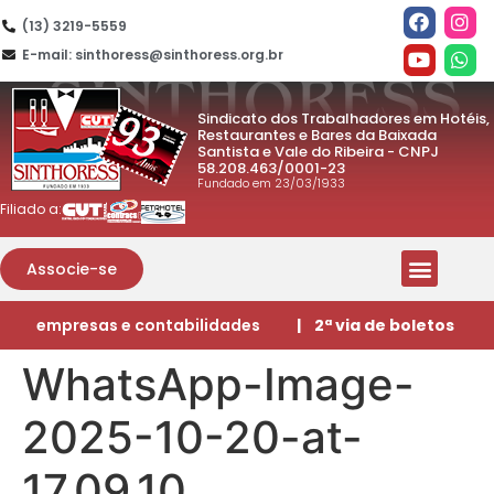
(13) 3219-5559
E-mail: sinthoress@sinthoress.org.br
Sindicato dos Trabalhadores em Hotéis,
Restaurantes e Bares da Baixada
Santista e Vale do Ribeira - CNPJ
58.208.463/0001-23
Fundado em 23/03/1933
Filiado a:
Associe-se
empresas e contabilidades
| 2ª via de boletos
WhatsApp-Image-
2025-10-20-at-
17.09.10