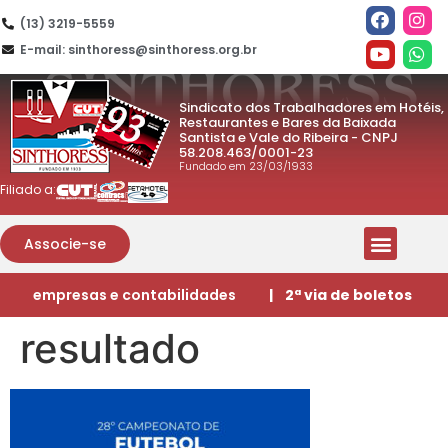
(13) 3219-5559
E-mail: sinthoress@sinthoress.org.br
Sindicato dos Trabalhadores em Hotéis,
Restaurantes e Bares da Baixada
Santista e Vale do Ribeira - CNPJ
58.208.463/0001-23
Fundado em 23/03/1933
Filiado a:
Associe-se
empresas e contabilidades
| 2ª via de boletos
resultado