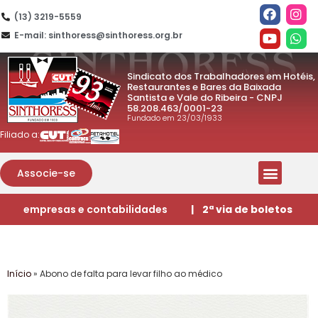
(13) 3219-5559
E-mail: sinthoress@sinthoress.org.br
Sindicato dos Trabalhadores em Hotéis,
Restaurantes e Bares da Baixada
Santista e Vale do Ribeira - CNPJ
58.208.463/0001-23
Fundado em 23/03/1933
Filiado a:
Associe-se
empresas e contabilidades
| 2ª via de boletos
Início
»
Abono de falta para levar filho ao médico