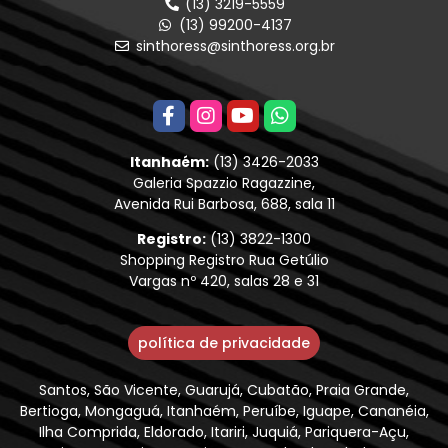
(13) 3219-5559
(13) 99200-4137
sinthoress@sinthoress.org.br
Itanhaém:
(13) 3426-2033
Galeria Spazzio Ragazzine,
Avenida Rui Barbosa, 688, sala 11
Registro:
(13) 3822-1300
Shopping Registro Rua Getúlio
Vargas nº 420, salas 28 e 31
política de privacidade
Santos, São Vicente, Guarujá, Cubatão, Praia Grande,
Bertioga, Mongaguá, Itanhaém, Peruíbe, Iguape, Cananéia,
Ilha Comprida, Eldorado, Itariri, Juquiá, Pariquera-Açu,