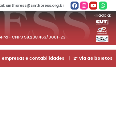
il: sinthoress@sinthoress.org.br
Filiado a:
beira - CNPJ 58.208.463/0001-23
empresas e contabilidades
| 2ª via de boletos