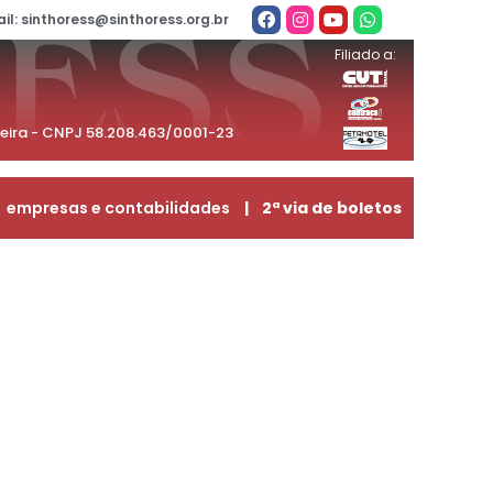
il: sinthoress@sinthoress.org.br
Filiado a:
beira - CNPJ 58.208.463/0001-23
empresas e contabilidades
| 2ª via de boletos