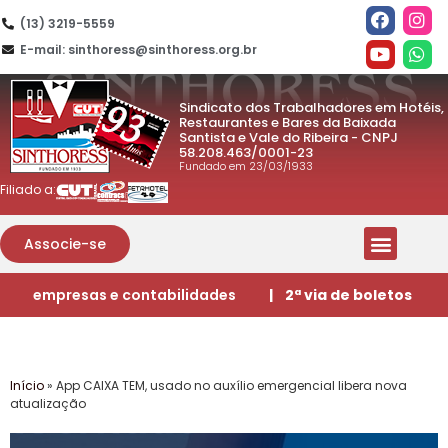
(13) 3219-5559
E-mail: sinthoress@sinthoress.org.br
Sindicato dos Trabalhadores em Hotéis,
Restaurantes e Bares da Baixada
Santista e Vale do Ribeira - CNPJ
58.208.463/0001-23
Fundado em 23/03/1933
Filiado a:
Associe-se
empresas e contabilidades
| 2ª via de boletos
Início
»
App CAIXA TEM, usado no auxílio emergencial libera nova
atualização