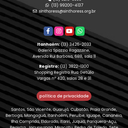
(13) 99200-4137
sinthoress@sinthoress.org.br
Itanhaém:
(13) 3426-2033
Galeria Spazzio Ragazzine,
Avenida Rui Barbosa, 688, sala 11
Registro:
(13) 3822-1300
Shopping Registro Rua Getúlio
Vargas nº 420, salas 28 e 31
política de privacidade
Santos, São Vicente, Guarujá, Cubatão, Praia Grande,
Bertioga, Mongaguá, Itanhaém, Peruíbe, Iguape, Cananéia,
Ilha Comprida, Eldorado, Itariri, Juquiá, Pariquera-Açu,
Registro, Jacupiranga, Miracatu, Pedro de Toledo, Sete