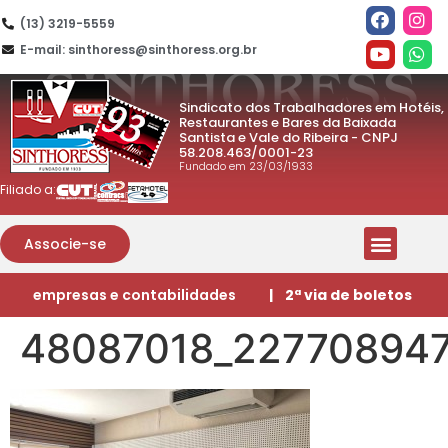
(13) 3219-5559
E-mail: sinthoress@sinthoress.org.br
Sindicato dos Trabalhadores em Hotéis,
Restaurantes e Bares da Baixada
Santista e Vale do Ribeira - CNPJ
58.208.463/0001-23
Fundado em 23/03/1933
Filiado a:
Associe-se
empresas e contabilidades
| 2ª via de boletos
48087018_22770894