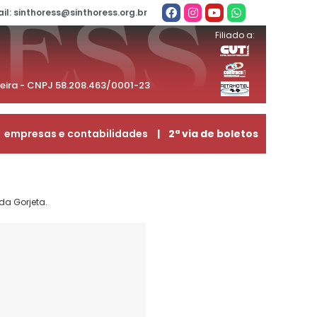
il: sinthoress@sinthoress.org.br
Filiado a:
beira - CNPJ 58.208.463/0001-23
empresas e contabilidades
| 2ª via de boletos
da Gorjeta.