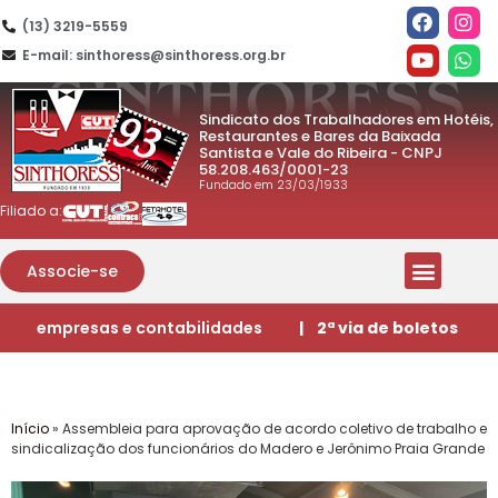
(13) 3219-5559
E-mail: sinthoress@sinthoress.org.br
Sindicato dos Trabalhadores em Hotéis,
Restaurantes e Bares da Baixada
Santista e Vale do Ribeira - CNPJ
58.208.463/0001-23
Fundado em 23/03/1933
Filiado a:
Associe-se
empresas e contabilidades
| 2ª via de boletos
Início
»
Assembleia para aprovação de acordo coletivo de trabalho e
sindicalização dos funcionários do Madero e Jerônimo Praia Grande