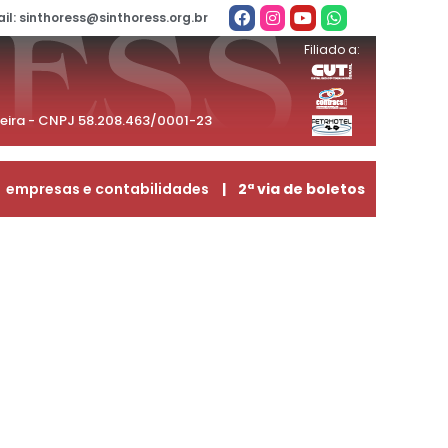
il: sinthoress@sinthoress.org.br
Filiado a:
beira - CNPJ 58.208.463/0001-23
empresas e contabilidades
| 2ª via de boletos