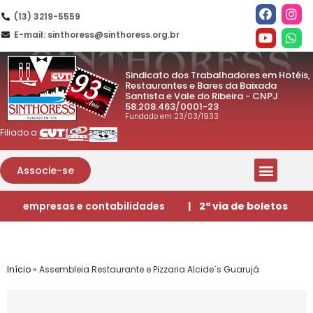
(13) 3219-5559
E-mail: sinthoress@sinthoress.org.br
Sindicato dos Trabalhadores em Hotéis,
Restaurantes e Bares da Baixada
Santista e Vale do Ribeira - CNPJ
58.208.463/0001-23
Fundado em 23/03/1933
Filiado a:
Associe-se
empresas e contabilidades
| 2ª via de boletos
Início
»
Assembleia Restaurante e Pizzaria Alcide´s Guarujá