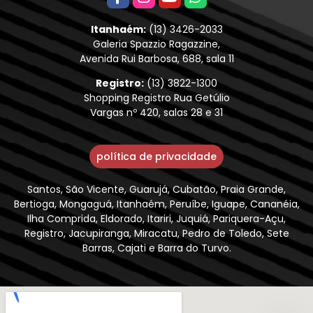
Itanhaém:
(13) 3426-2033
Galeria Spazzio Ragazzine,
Avenida Rui Barbosa, 688, sala 11
Registro:
(13) 3822-1300
Shopping Registro Rua Getúlio
Vargas nº 420, salas 28 e 31
política de privacidade
Santos, São Vicente, Guarujá, Cubatão, Praia Grande,
Bertioga, Mongaguá, Itanhaém, Peruíbe, Iguape, Cananéia,
Ilha Comprida, Eldorado, Itariri, Juquiá, Pariquera-Açu,
Registro, Jacupiranga, Miracatu, Pedro de Toledo, Sete
Barras, Cajati e Barra do Turvo.