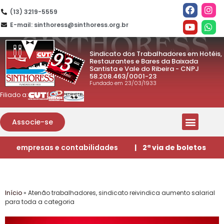
(13) 3219-5559
E-mail: sinthoress@sinthoress.org.br
Sindicato dos Trabalhadores em Hotéis,
Restaurantes e Bares da Baixada
Santista e Vale do Ribeira - CNPJ
58.208.463/0001-23
Fundado em 23/03/1933
Filiado a:
Associe-se
empresas e contabilidades
| 2ª via de boletos
Início
»
Atenão trabalhadores, sindicato reivindica aumento salarial
para toda a categoria