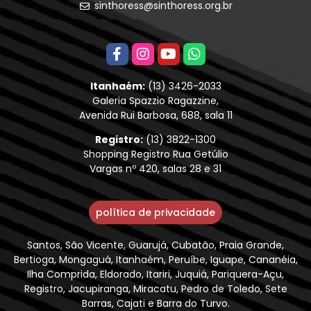
sinthoress@sinthoress.org.br
Itanhaém:
(13) 3426-2033
Galeria Spazzio Ragazzine,
Avenida Rui Barbosa, 688, sala 11
Registro:
(13) 3822-1300
Shopping Registro Rua Getúlio
Vargas nº 420, salas 28 e 31
política de privacidade
Santos, São Vicente, Guarujá, Cubatão, Praia Grande,
Bertioga, Mongaguá, Itanhaém, Peruíbe, Iguape, Cananéia,
Ilha Comprida, Eldorado, Itariri, Juquiá, Pariquera-Açu,
Registro, Jacupiranga, Miracatu, Pedro de Toledo, Sete
Barras, Cajati e Barra do Turvo.