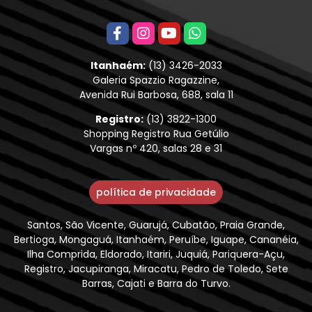
Itanhaém:
(13) 3426-2033
Galeria Spazzio Ragazzine,
Avenida Rui Barbosa, 688, sala 11
Registro:
(13) 3822-1300
Shopping Registro Rua Getúlio
Vargas nº 420, salas 28 e 31
política de privacidade
Santos, São Vicente, Guarujá, Cubatão, Praia Grande,
Bertioga, Mongaguá, Itanhaém, Peruíbe, Iguape, Cananéia,
Ilha Comprida, Eldorado, Itariri, Juquiá, Pariquera-Açu,
Registro, Jacupiranga, Miracatu, Pedro de Toledo, Sete
Barras, Cajati e Barra do Turvo.