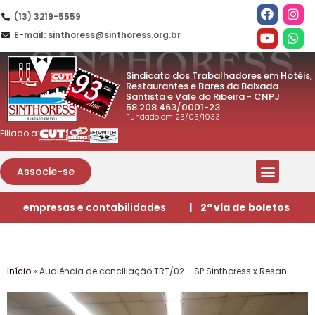
(13) 3219-5559
E-mail: sinthoress@sinthoress.org.br
Sindicato dos Trabalhadores em Hotéis,
Restaurantes e Bares da Baixada
Santista e Vale do Ribeira - CNPJ
58.208.463/0001-23
Fundado em 23/03/1933
Filiado a:
Associe-se
empresas e contabilidades
| 2ª via de boletos
Início
»
Audiência de conciliação TRT/02 – SP Sinthoress x Resan