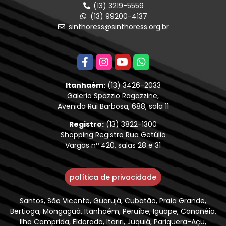
(13) 3219-5559
(13) 99200-4137
sinthoress@sinthoress.org.br
Itanhaém:
(13) 3426-2033
Galeria Spazzio Ragazzine,
Avenida Rui Barbosa, 688, sala 11
Registro:
(13) 3822-1300
Shopping Registro Rua Getúlio
Vargas nº 420, salas 28 e 31
política de privacidade
Santos, São Vicente, Guarujá, Cubatão, Praia Grande,
Bertioga, Mongaguá, Itanhaém, Peruíbe, Iguape, Cananéia,
Ilha Comprida, Eldorado, Itariri, Juquiá, Pariquera-Açu,