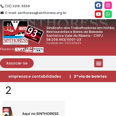
(13) 3219-5559
E-mail: sinthoress@sinthoress.org.br
Sindicato dos Trabalhadores em Hotéis,
Restaurantes e Bares da Baixada
Santista e Vale do Ribeira - CNPJ
58.208.463/0001-23
Fundado em 23/03/1933
Filiado a:
Associe-se
empresas e contabilidades
| 2ª via de boletos
2