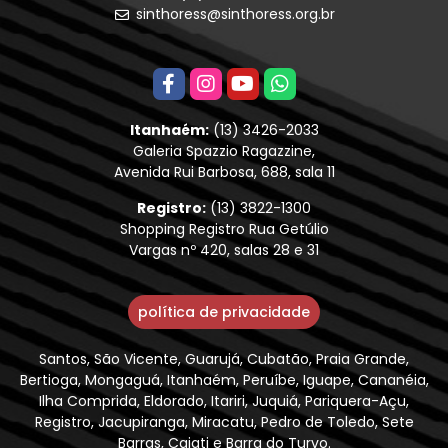
sinthoress@sinthoress.org.br
Itanhaém:
(13) 3426-2033
Galeria Spazzio Ragazzine,
Avenida Rui Barbosa, 688, sala 11
Registro:
(13) 3822-1300
Shopping Registro Rua Getúlio
Vargas nº 420, salas 28 e 31
política de privacidade
Santos, São Vicente, Guarujá, Cubatão, Praia Grande,
Bertioga, Mongaguá, Itanhaém, Peruíbe, Iguape, Cananéia,
Ilha Comprida, Eldorado, Itariri, Juquiá, Pariquera-Açu,
Registro, Jacupiranga, Miracatu, Pedro de Toledo, Sete
Barras, Cajati e Barra do Turvo.