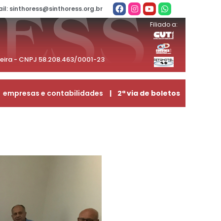
il: sinthoress@sinthoress.org.br
Filiado a:
beira - CNPJ 58.208.463/0001-23
empresas e contabilidades
| 2ª via de boletos