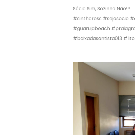
Sócio Sim, Sozinho Não!!!
#sinthoress #sejasocio 
#guarujabeach #praiagr
#baixadasantista013 #lito