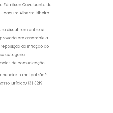
ente Edmilson Cavalcante de
tor Joaquim Alberto Ribeiro
ra discutirem entre si
 aprovada em assembleia
 reposição da inflação do
sa categoria.
 meios de comunicação.
enunciar o mal patrão?
sso jurídico,(13) 3219-
ssinthoress