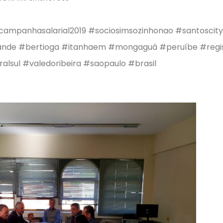
#campanhasalarial2019 #sociosimsozinhonao #santoscit
ande #bertioga #itanhaem #mongaguá #peruíbe #regi
ralsul #valedoribeira #saopaulo #brasil