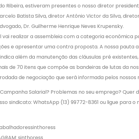
le do Ribeira, estiveram presentes o nosso diretor presid
Marcelo Batista Silva, diretor Antônio Victor da Silva, dire
advogado, Dr. Guilherme Henrique Neves Krupensky.
l vai realizar a assembleia com a categoria econômica pa
ações e apresentar uma contra proposta. A nossa pauta
ivindica além da manutenção das cláusulas pré existentes,
ais de 70 itens que compõe as bandeiras de lutas da nos
 rodada de negociação que será informada pelos nossos
 Campanha Salarial? Problemas no seu emprego? Quer d
o sindicato: WhatsApp (13) 99772-8361 ou ligue para o no
cebook.com/trabalhadore
inthoress