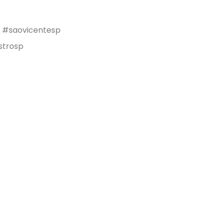
y #saovicentesp
strosp