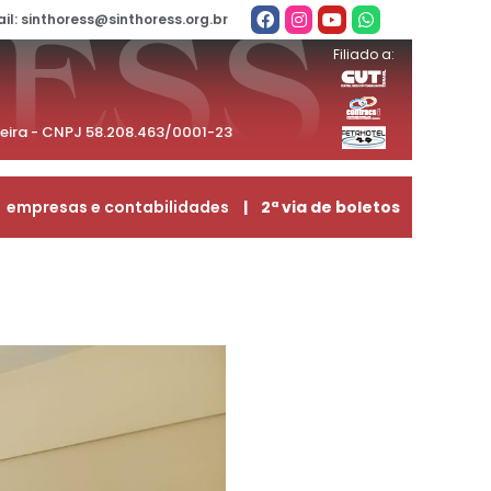
il: sinthoress@sinthoress.org.br
Filiado a:
beira - CNPJ 58.208.463/0001-23
empresas e contabilidades
| 2ª via de boletos