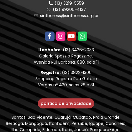
(13) 3219-5559
(13) 99200-4137
sinthoress@sinthoress.org.br
Itanhaém:
(13) 3426-2033
Galeria Spazzio Ragazzine,
Avenida Rui Barbosa, 688, sala 11
Registro:
(13) 3822-1300
Shopping Registro Rua Getúlio
Vargas nº 420, salas 28 e 31
política de privacidade
Santos, São Vicente, Guarujá, Cubatão, Praia Grande,
Bertioga, Mongaguá, Itanhaém, Peruíbe, Iguape, Cananéia,
Ilha Comprida, Eldorado, Itariri, Juquiá, Pariquera-Açu,