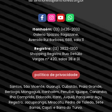
sinthoress@sinthoress.org.br
Itanhaém:
(13) 3426-2033
Galeria Spazzio Ragazzine,
Avenida Rui Barbosa, 688, sala 11
Registro:
(13) 3822-1300
Shopping Registro Rua Getúlio
Vargas nº 420, salas 28 e 31
política de privacidade
Santos, São Vicente, Guarujá, Cubatão, Praia Grande,
Bertioga, Mongaguá, Itanhaém, Peruíbe, Iguape, Cananéia,
Ilha Comprida, Eldorado, Itariri, Juquiá, Pariquera-Açu,
Registro, Jacupiranga, Miracatu, Pedro de Toledo, Sete
Barras, Cajati e Barra do Turvo.