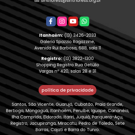
sinthoress@sinthoress.org.br
Itanhaém:
(13) 3426-2033
Galeria Spazzio Ragazzine,
Avenida Rui Barbosa, 688, sala 11
Registro:
(13) 3822-1300
Shopping Registro Rua Getúlio
Vargas nº 420, salas 28 e 31
política de privacidade
Santos, São Vicente, Guarujá, Cubatão, Praia Grande,
Bertioga, Mongaguá, Itanhaém, Peruíbe, Iguape, Cananéia,
Ilha Comprida, Eldorado, Itariri, Juquiá, Pariquera-Açu,
Registro, Jacupiranga, Miracatu, Pedro de Toledo, Sete
Barras, Cajati e Barra do Turvo.