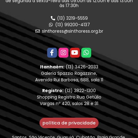
de segunda à sexta-feira das 09:00h às 12:00h e das 13:00h
às 17:30h
(13) 3219-5559
(13) 99200-4137
sinthoress@sinthoress.org.br
Itanhaém:
(13) 3426-2033
Galeria Spazzio Ragazzine,
Avenida Rui Barbosa, 688, sala 11
Registro:
(13) 3822-1300
Shopping Registro Rua Getúlio
Vargas nº 420, salas 28 e 31
política de privacidade
Santos, São Vicente, Guarujá, Cubatão, Praia Grande,