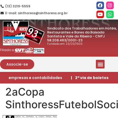
(13) 3219-5559
E-mail: sinthoress@sinthoress.org.br
Sindicato dos Trabalhadores em Hotéis,
Restaurantes e Bares da Baixada
Santista e Vale do Ribeira - CNPJ
58.208.463/0001-23
Fundado em 23/03/1933
Filiado a:
Associe-se
empresas e contabilidades
| 2ª via de boletos
2aCopa
SinthoressFutebolSoci