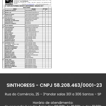
SINTHORESS - CNPJ 58.208.463/0001-23
Rua do Comércio, 25 - 3ºandar salas 301 a 306 Santos - SP
Horário de atendimento: