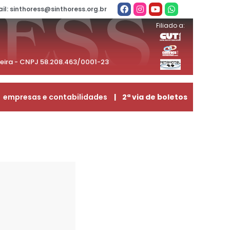
il: sinthoress@sinthoress.org.br
Filiado a:
beira - CNPJ 58.208.463/0001-23
empresas e contabilidades
| 2ª via de boletos