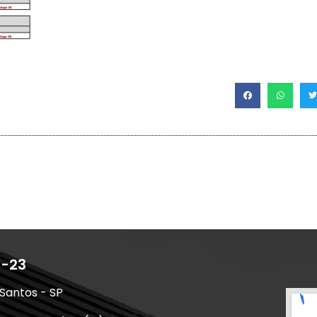
1-23
 Santos - SP