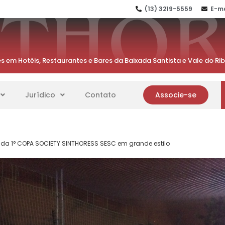
(13) 3219-5559
E-ma
s em Hotéis, Restaurantes e Bares da Baixada Santista e Vale do Ri
Jurídico
Contato
Associe-se
da 1° COPA SOCIETY SINTHORESS SESC em grande estilo