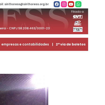
il: sinthoress@sinthoress.org.br
Filiado a:
beira - CNPJ 58.208.463/0001-23
empresas e contabilidades
| 2ª via de boletos