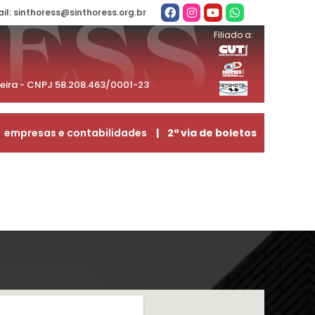
il: sinthoress@sinthoress.org.br
Filiado a:
beira - CNPJ 58.208.463/0001-23
empresas e contabilidades
| 2ª via de boletos