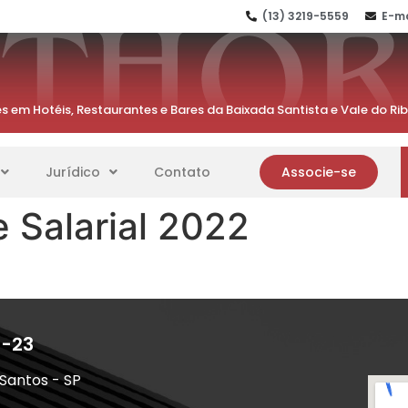
(13) 3219-5559
E-ma
s em Hotéis, Restaurantes e Bares da Baixada Santista e Vale do Ri
Jurídico
Contato
Associe-se
e Salarial 2022
1-23
 Santos - SP